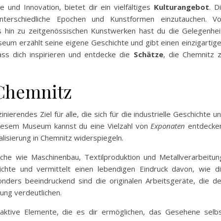
 und Innovation, bietet dir ein vielfältiges
Kulturangebot
. D
terschiedliche Epochen und Kunstformen einzutauchen. V
is hin zu zeitgenössischen Kunstwerken hast du die Gelegenhei
um erzählt seine eigene Geschichte und gibt einen einzigartig
Lass dich inspirieren und entdecke die
Schätze
, die Chemnitz 
Chemnitz
zinierendes Ziel für alle, die sich für die industrielle Geschichte u
 diesem Museum kannst du eine Vielzahl von
Exponaten
entdecke
alisierung in Chemnitz widerspiegeln.
che wie Maschinenbau, Textilproduktion und Metallverarbeitun
chte und vermittelt einen lebendigen Eindruck davon, wie d
nders beeindruckend sind die originalen Arbeitsgeräte, die d
ung verdeutlichen.
aktive Elemente, die es dir ermöglichen, das Gesehene selb