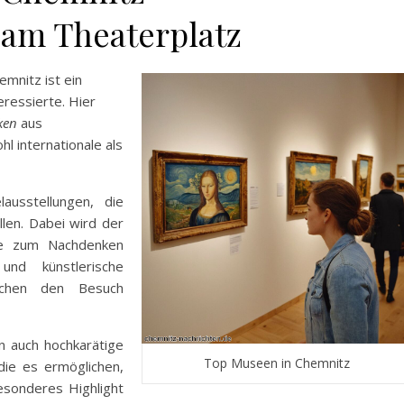
am Theaterplatz
emnitz ist ein
eressierte. Hier
ken
aus
 internationale als
usstellungen, die
llen. Dabei wird der
ie zum Nachdenken
nd künstlerische
achen den Besuch
n auch hochkarätige
Top Museen in Chemnitz
ie es ermöglichen,
besonderes Highlight