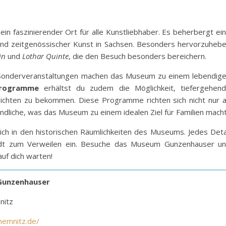
 ein faszinierender Ort für alle Kunstliebhaber. Es beherbergt ei
d zeitgenössischer Kunst in Sachsen. Besonders hervorzuheb
in
und
Lothar Quinte
, die den Besuch besonders bereichern.
 Sonderveranstaltungen machen das Museum zu einem lebendig
programme
erhältst du zudem die Möglichkeit, tiefergehen
hichten zu bekommen. Diese Programme richten sich nicht nur 
dliche, was das Museum zu einem idealen Ziel für Familien macht
ch in den historischen Räumlichkeiten des Museums. Jedes Deta
ädt zum Verweilen ein. Besuche das Museum Gunzenhauser u
uf dich warten!
Gunzenhauser
nitz
hemnitz.de/