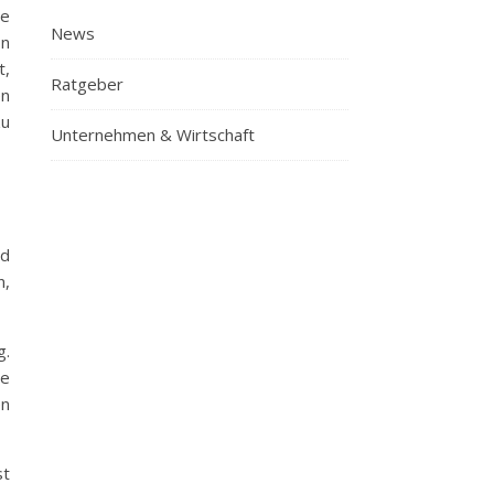
ie
News
on
t,
Ratgeber
en
zu
Unternehmen & Wirtschaft
nd
n,
g.
ie
en
st