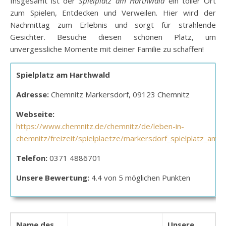
Insgesamt ist der
Spielplatz am Harthwald
ein toller Ort
zum Spielen, Entdecken und Verweilen. Hier wird der
Nachmittag zum Erlebnis und sorgt für strahlende
Gesichter. Besuche diesen schönen Platz, um
unvergessliche Momente mit deiner Familie zu schaffen!
Spielplatz am Harthwald
Adresse:
Chemnitz Markersdorf, 09123 Chemnitz
Webseite:
https://www.chemnitz.de/chemnitz/de/leben-in-
chemnitz/freizeit/spielplaetze/markersdorf_spielplatz_am_h
Telefon:
0371 4886701
Unsere Bewertung:
4.4 von 5 möglichen Punkten
Name des
Unsere