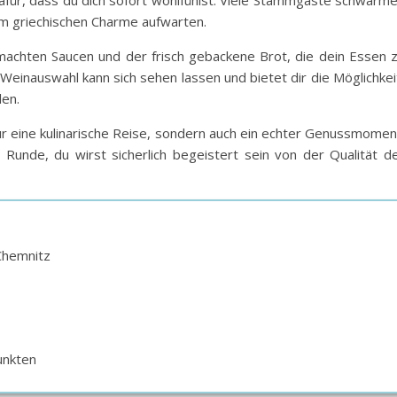
 dafür, dass du dich sofort wohlfühlst. Viele Stammgäste schwärm
em griechischen Charme aufwarten.
chten Saucen und der frisch gebackene Brot, die dein Essen 
einauswahl kann sich sehen lassen und bietet dir die Möglichkei
en.
 nur eine kulinarische Reise, sondern auch ein echter Genussmomen
 Runde, du wirst sicherlich begeistert sein von der Qualität d
Chemnitz
unkten