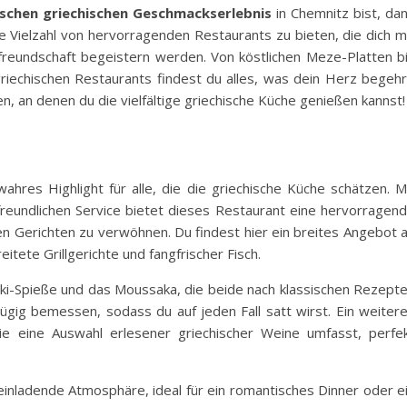
schen griechischen Geschmackserlebnis
in Chemnitz bist, da
ine Vielzahl von hervorragenden Restaurants zu bieten, die dich m
freundschaft begeistern werden. Von köstlichen Meze-Platten b
p griechischen Restaurants findest du alles, was dein Herz begehr
n, an denen du die vielfältige griechische Küche genießen kannst!
wahres Highlight für alle, die die griechische Küche schätzen. M
freundlichen Service bietet dieses Restaurant eine hervorragen
hen Gerichten zu verwöhnen. Du findest hier ein breites Angebot 
itete Grillgerichte und fangfrischer Fisch.
aki-Spieße und das Moussaka, die beide nach klassischen Rezept
ügig bemessen, sodass du auf jeden Fall satt wirst. Ein weiter
die eine Auswahl erlesener griechischer Weine umfasst, perfe
 einladende Atmosphäre, ideal für ein romantisches Dinner oder e