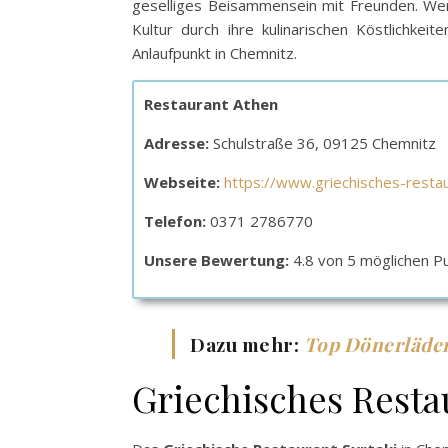
geselliges Beisammensein mit Freunden. Wen
Kultur durch ihre kulinarischen Köstlichke
Anlaufpunkt in Chemnitz.
Restaurant Athen
Adresse:
Schulstraße 36, 09125 Chemnitz
Webseite:
https://www.griechisches-resta
Telefon:
0371 2786770
Unsere Bewertung:
4.8 von 5 möglichen P
Dazu mehr:
Top Dönerläde
Griechisches Resta