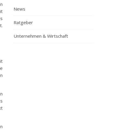
nn
News
it
is
Ratgeber
t.
Unternehmen & Wirtschaft
it
de
an
en
es
kt
in