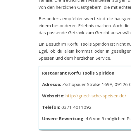
Familie. Die freundlichen Mitarbeiter sorgen
von den herzlichen Gastgebern, die mit echt
Besonders empfehlenswert sind die hausgema
einem besonderen Erlebnis machen. Auch die W
das passende Getränk zum Gericht auszuwähl
Ein Besuch im Korfu Tsolis Spiridon ist nicht
Egal, ob du allein kommst oder in geselliger
Speisen und dem herzlichen Service.
Restaurant Korfu Tsolis Spiridon
Adresse:
Zschopauer Straße 169A, 09126 
Webseite:
http://griechische-speisen.de/
Telefon:
0371 4011092
Unsere Bewertung:
4.6 von 5 möglichen P