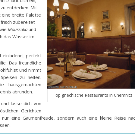
nitz lädt dich ein,
 zu entdecken. Mit
 eine breite Palette
frisch zubereitet
 wie
Moussaka
und
ach das Wasser im
d einladend, perfekt
ie. Das freundliche
ohlfühlst und nimmt
Speisen zu helfen.
ie hausgemachten
lebnis abrunden.
Top griechische Restaurants in Chemnitz
 und lasse dich von
östlichen Gerichten
ht nur eine Gaumenfreude, sondern auch eine kleine Reise na
ssen.