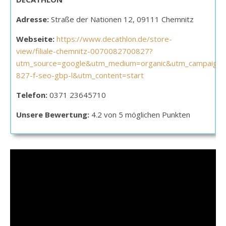
Adresse:
Straße der Nationen 12, 09111 Chemnitz
Webseite:
https://www.decathlon.de/store-
view/filiale-chemnitz-0070082700827?
utm_source=google&utm_medium=organic&utm_campaign
827-f-seo-gbp-l&utm_content=start
Telefon:
0371 23645710
Unsere Bewertung:
4.2 von 5 möglichen Punkten