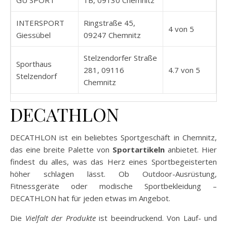
GÜ SPORT
1B, 09130 Chemnitz
INTERSPORT
Ringstraße 45,
4 von 5
Giessübel
09247 Chemnitz
Stelzendorfer Straße
Sporthaus
281, 09116
4.7 von 5
Stelzendorf
Chemnitz
DECATHLON
DECATHLON ist ein beliebtes Sportgeschäft in Chemnitz,
das eine breite Palette von
Sportartikeln
anbietet. Hier
findest du alles, was das Herz eines Sportbegeisterten
höher schlagen lässt. Ob Outdoor-Ausrüstung,
Fitnessgeräte oder modische Sportbekleidung –
DECATHLON hat für jeden etwas im Angebot.
Die
Vielfalt der Produkte
ist beeindruckend. Von Lauf- und